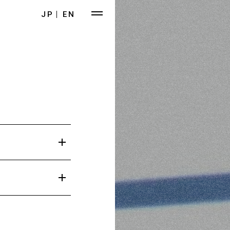
JP
EN