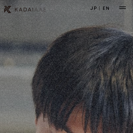
JP
EN