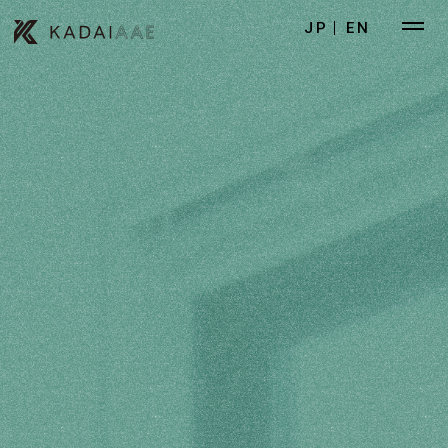
JP
EN