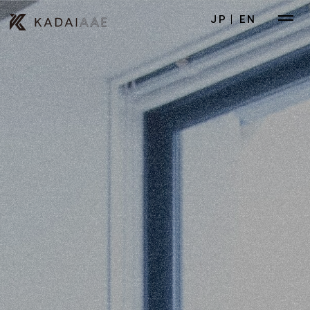
JP
EN