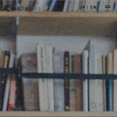
JP
EN