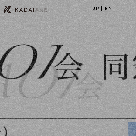
JP
EN