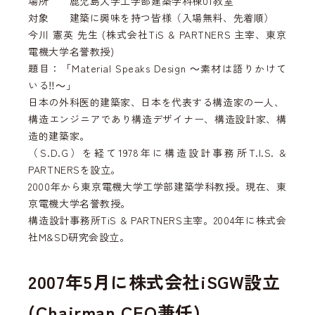
場所 鹿児島大学工学部建築学科棟01教室
対象 建築に興味を持つ皆様（入場無料、先着順）
今川 憲英 先生 (株式会社TiS & PARTNERS 主宰、東京
電機大学名誉教授)
題目：「Material Speaks Design ～素材は語りかけて
いる‼️～」
日本の外科医的建築家、日本を代表する構造家の一人、
構造エンジニアであり構造デザイナー、構造設計家、構
造的建築家。
（S.D.G）を経て1978年に構造設計事務所T.I.S. &
PARTNERSを設立。
2000年から東京電機大学工学部建築学科教授。現在、東
京電機大学名誉教授。
構造設計事務所TiS & PARTNERS主宰。2004年に株式会
社M&SD研究会設立。
2007年5月に株式会社iSGW設立
(Chairman CEO兼任)。