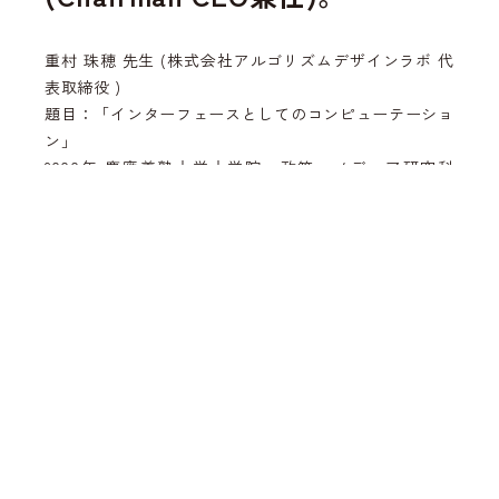
重村 珠穂 先生 (株式会社アルゴリズムデザインラボ 代
表取締役 )
題目：「インターフェースとしてのコンピューテーショ
ン」
2000年 慶應義塾大学大学院 政策・メディア研究科
(AUD：都市と建築プログラム) 修了。
2000年 株式会社 大林組入社。 2004年 マサチューセツ
工科大学 (MIT ) 大学院建築学科留学。
2007年 槇総合計画事務所にてNYのワールドトレードセ
ンターのプロジェクトに参加。
2010年 ハーバード大学大学院建築学科 (GSD) Master in
Design Studies (MDesS) 修了。
2012年 建築家がコンピュータを用いてデザイン・シミュ
レーションが容易にできる環境を作る為に、
株式会社アルゴリズムデザインラボを設立。