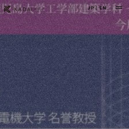
JP
EN