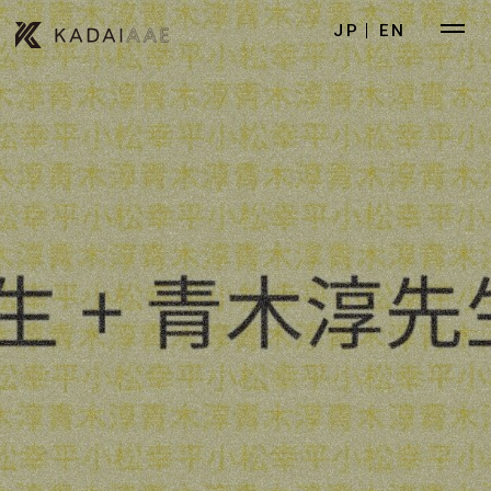
JP
EN