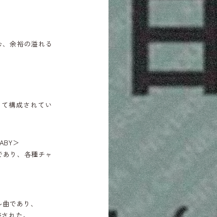
む、余裕の溢れる
って構成されてい
BABY＞
曲であり、各種チャ
トル曲であり、
売された。