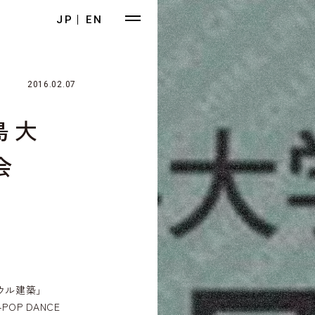
JP
EN
2016.02.07
島大
会
ウル建築」
P DANCE