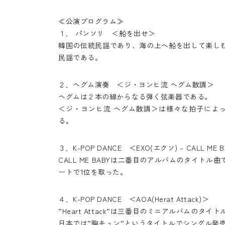
≪公演プログラム≫
１． パンソリ ＜船を出せ＞
韓国の伝統民謡であり、海の上へ船を出して楽し
民謡である。
２．ヘグム演奏 ＜ジ・ヨンヒ流 ヘグム散調＞
ヘグムは２本の線からなる弾く弦楽器である。
＜ジ・ヨンヒ流 ヘグム散調＞は様々な拍子によ
る。
３．K-POP DANCE ＜EXO(エクソ) – CALL ME 
CALL ME BABYは二番目のアルバムのタイトル
ートで1位を取った。
４．K-POP DANCE ＜AOA(Herat Attack)＞
”Heart Attack”は三番目のミニアルバムのタイ
日本では”胸キュン”というタイトルでシングル発