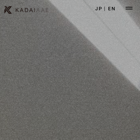
JP
EN