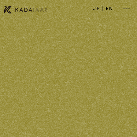
JP
EN