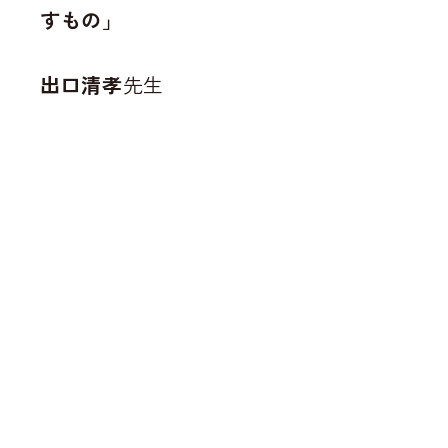
すもの」
出口清孝
先生
法政大学名誉教授
「ヴァナキュラー建築と共に歩む」
1130_鹿児島支所講演会
ダウンロード
前の記事
記事一覧