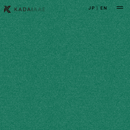
JP
EN