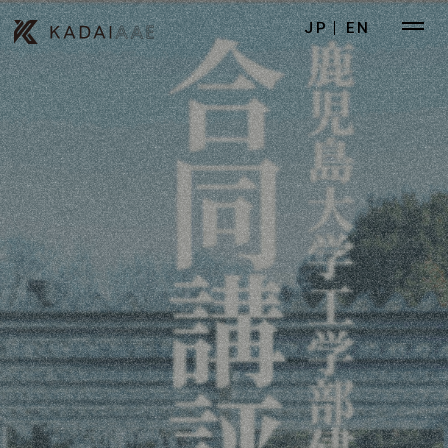
JP
EN